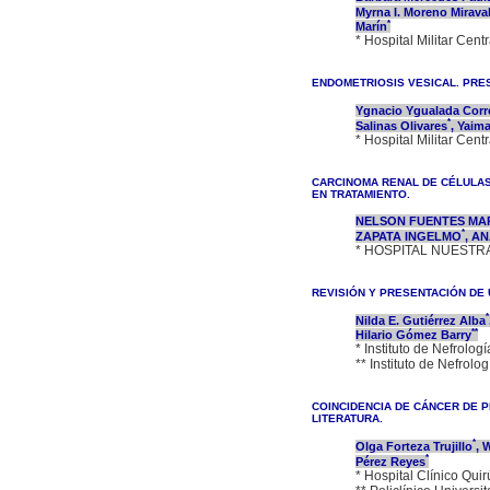
Myrna I. Moreno Miraval
*
Marín
* Hospital Militar Cent
ENDOMETRIOSIS VESICAL. PRE
Ygnacio Ygualada Corr
*
Salinas Olivares
, Yaim
* Hospital Militar Cent
CARCINOMA RENAL DE CÉLULA
EN TRATAMIENTO.
NELSON FUENTES MA
*
ZAPATA INGELMO
, A
* HOSPITAL NUESTR
REVISIÓN Y PRESENTACIÓN DE U
*
Nilda E. Gutiérrez Alba
**
Hilario Gómez Barry
* Instituto de Nefrol
** Instituto de Nefro
COINCIDENCIA DE CÁNCER DE P
LITERATURA.
*
Olga Forteza Trujillo
, 
*
Pérez Reyes
* Hospital Clínico Qu