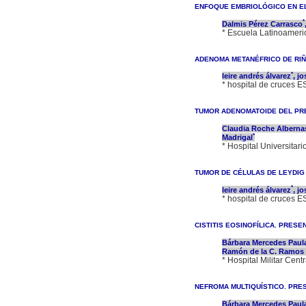
ENFOQUE EMBRIOLÓGICO EN EL
*
Dalmis Pérez Carrasco
* Escuela Latinoamer
ADENOMA METANÉFRICO DE RI
*
leire andrés álvarez
, j
* hospital de cruces 
TUMOR ADENOMATOIDE DEL PRE
Claudia Roche Alberna
*
Madrigal
* Hospital Universitar
TUMOR DE CÉLULAS DE LEYDIG
*
leire andrés álvarez
, j
* hospital de cruces 
CISTITIS EOSINOFÍLICA. PRESE
Bárbara Mercedes Paula
Ramón de la C. Ramos
* Hospital Militar Cent
NEFROMA MULTIQUÍSTICO. PRE
Bárbara Mercedes Paula