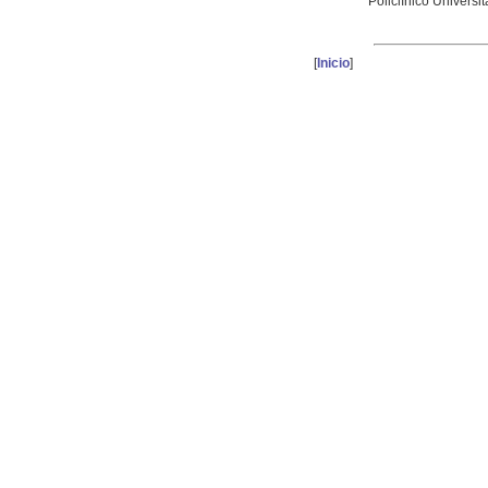
** Policlínico Univers
[
Inicio
]