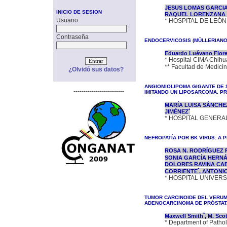
JESUS LOMAS GARCI
INICIO DE SESION
RAQUEL LORENZANA 
Usuario
* HOSPITAL DE LEÓ
Contraseña
ENDOCERVICOSIS (MÜLLERIANO
Eduardo Luévano Flor
* Hospital CIMA Chi
** Facultad de Medic
¿Olvidó sus datos?
ANGIOMIOLIPOMA GIGANTE DE 
-------------------------
IMITANDO UN LIPOSARCOMA. PR
MARÍA LUISA SÁNCHE
*
JIMÉNEZ
* HOSPITAL GENERA
NEFROPATÍA POR BK VIRUS: A 
ROSA N. RODRÍGUEZ
SONIA GARCÍA HERN
DOLORES RAVINA CA
*
CORRIENTE
, ANTONI
* HOSPITAL UNIVERS
TUMOR CARCINOIDE DEL VERUM
ADENOCARCINOMA DE PRÓSTATA
*
Maxwell Smith
, M. Sco
* Department of Path