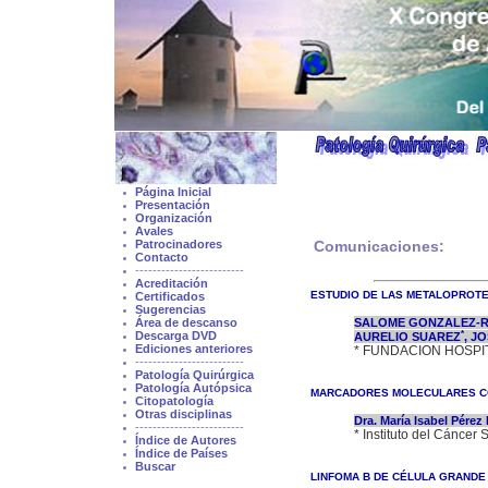
Página Inicial
Presentación
Organización
Avales
Patrocinadores
Comunicaciones:
Contacto
-------------------------
Acreditación
ESTUDIO DE LAS METALOPROTEA
Certificados
Sugerencias
SALOME GONZALEZ-
Área de descanso
*
Descarga DVD
AURELIO SUAREZ
, J
Ediciones anteriores
* FUNDACION HOSPI
-------------------------
Patología Quirúrgica
Patología Autópsica
MARCADORES MOLECULARES CO
Citopatología
Otras disciplinas
Dra. María Isabel Pérez
-------------------------
* Instituto del Cánc
Índice de Autores
Índice de Países
Buscar
LINFOMA B DE CÉLULA GRANDE 