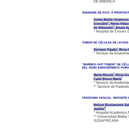
DE AMERICA
ADENOMA DE PICK. A PROPÓSIT
Gorka Muñiz Unamunz
*
González
, Nerea Vidau
*
de Villaverde
, Amaia A
* Hospital de Cruces
TUMOR DE CÉLULAS DE LEYDIG
*
Xiomara Tejada
, Rosa
* Servicio de Anatomí
“BURNED–OUT TUMOR” DE CÉLU
DEL SENO ENDODÉRMICO PURO
*
Marta Rezola
, Rosa Gu
*
Carlo Bruno Marta
* Servicio de Anatomí
** Servicio de Radiod
TERATOMA VESICAL: REPORTE D
Nelson Bustamante Sal
**
Jardón
* Hospital Académi
** Universidad Walte
SUDAFRICANA