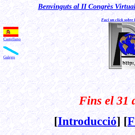
Benvinguts al II Congrès Virtu
Faci un click sobre 
Castellano
Galego
Fins el 31 
[
Introducció
] [
F